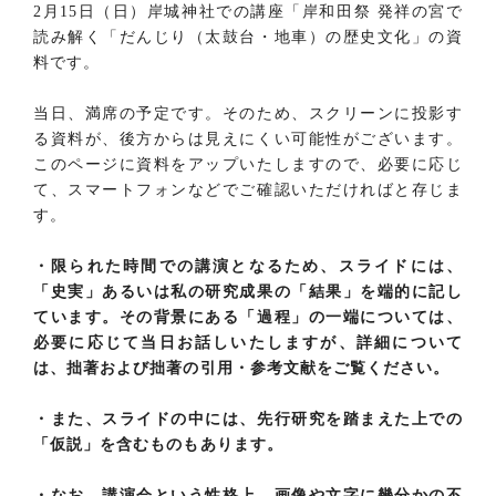
2月15日（日）岸城神社での講座「岸和田祭 発祥の宮で
読み解く「だんじり（太鼓台・地車）の歴史文化」の資
料です。
当日、満席の予定です。そのため、スクリーンに投影す
る資料が、後方からは見えにくい可能性がございます。
このページに資料をアップいたしますので、必要に応じ
て、スマートフォンなどでご確認いただければと存じま
す。
・限られた時間での講演となるため、スライドには、
「史実」あるいは私の研究成果の「結果」を端的に記し
ています。その背景にある「過程」の一端については、
必要に応じて当日お話しいたしますが、詳細について
は、拙著および拙著の引用・参考文献をご覧ください。
・また、スライドの中には、先行研究を踏まえた上での
「仮説」を含むものもあります。
・なお、講演会という性格上、画像や文字に幾分かの不