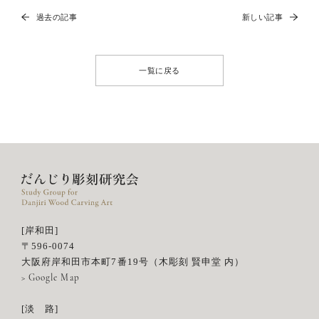
過去の記事
新しい記事
一覧に戻る
[岸和田]
〒596-0074
大阪府岸和田市本町7番19号（木彫刻 賢申堂 内）
> Google Map
[淡 路]