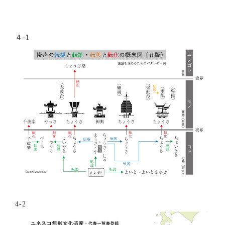
４-1
4-2